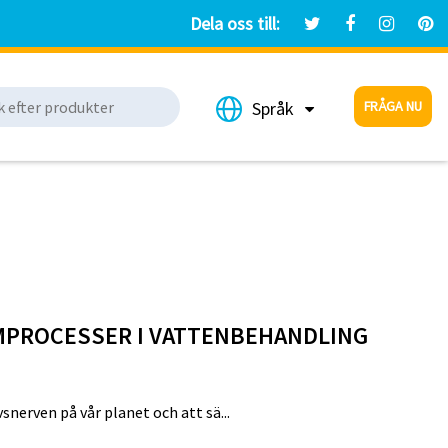
Dela oss till:
FRÅGA NU
Språk
LMPROCESSER I VATTENBEHANDLING
snerven på vår planet och att sä...