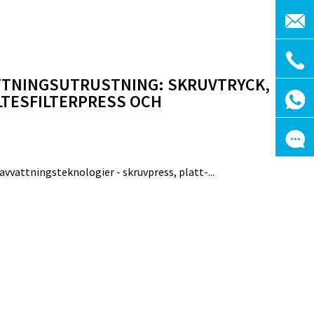
TTNINGSUTRUSTNING: SKRUVTRYCK,
LTESFILTERPRESS OCH
vvattningsteknologier - skruvpress, platt-...