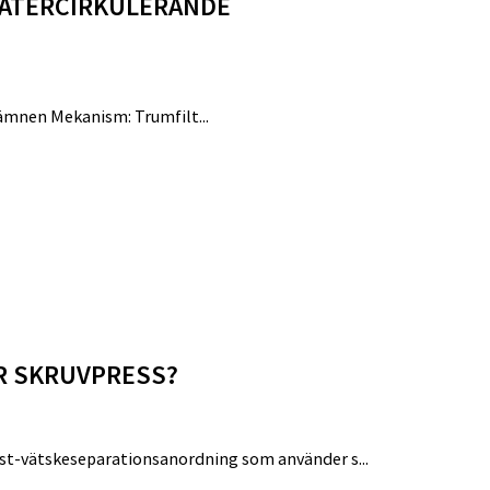
 ÅTERCIRKULERANDE
a ämnen Mekanism: Trumfilt...
R SKRUVPRESS?
st-vätskeseparationsanordning som använder s...