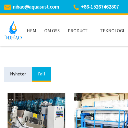
nihao@aquasust.com
+86-15267462807
HEM
OM OSS
PRODUCT
TEKNOLOGI
Nyheter
Fall