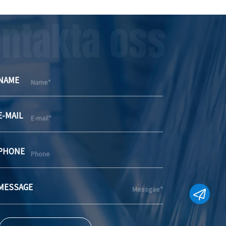
ntakta oss
NAME
E-MAIL
PHONE
MESSAGE