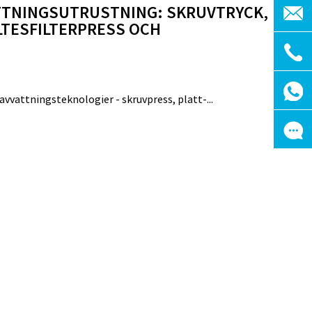
TTNINGSUTRUSTNING: SKRUVTRYCK,
LTESFILTERPRESS OCH
vvattningsteknologier - skruvpress, platt-...