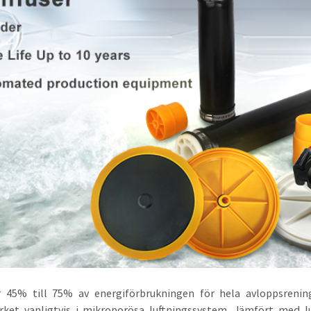
 45% till 75% av energiförbrukningen för hela avloppsrenings
rket vanligtvis i mikroporösa luftningssystem. Jämfört med 