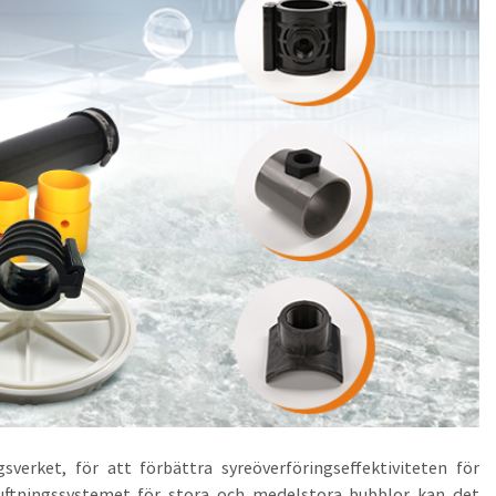
verket, för att förbättra syreöverföringseffektiviteten för
luftningssystemet för stora och medelstora bubblor kan det