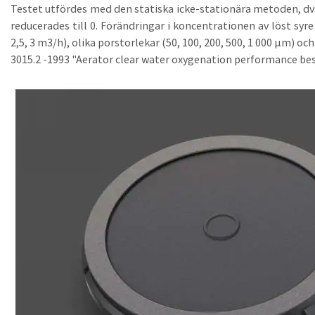
Testet utfördes med den statiska icke-stationära metoden, dvs
reducerades till 0. Förändringar i koncentrationen av löst syre
2,5, 3 m3/h), olika porstorlekar (50, 100, 200, 500, 1 000 μm) och 
3015.2 -1993 "Aerator clear water oxygenation performance be