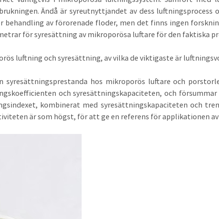
rukningen. Ändå är syreutnyttjandet av dess luftningsprocess oc
r behandling av förorenade floder, men det finns ingen forsknin
trar för syresättning av mikroporösa luftare för den faktiska p
s luftning och syresättning, av vilka de viktigaste är luftnings
n syresättningsprestanda hos mikroporös luftare och porstor
ngskoefficienten och syresättningskapaciteten, och försummar 
ingsindexet, kombinerat med syresättningskapaciteten och trend
iteten är som högst, för att ge en referens för applikationen av 