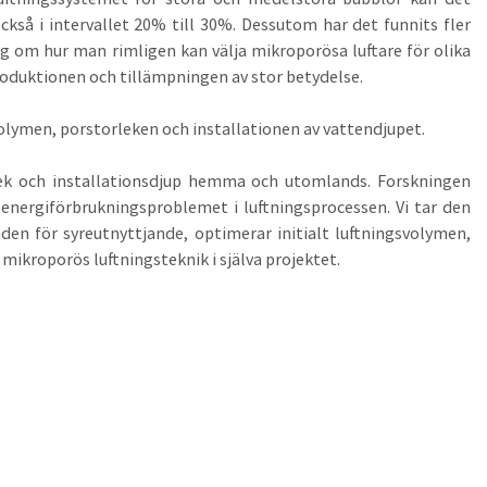
kså i intervallet 20% till 30%. Dessutom har det funnits fler
g om hur man rimligen kan välja mikroporösa luftare för olika
roduktionen och tillämpningen av stor betydelse.
volymen, porstorleken och installationen av vattendjupet.
lek och installationsdjup hemma och utomlands. Forskningen
energiförbrukningsproblemet i luftningsprocessen. Vi tar den
en för syreutnyttjande, optimerar initialt luftningsvolymen,
mikroporös luftningsteknik i själva projektet.