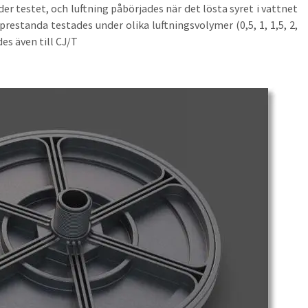
 testet, och luftning påbörjades när det lösta syret i vattnet
prestanda testades under olika luftningsvolymer (0,5, 1, 1,5, 2,
des även till CJ/T