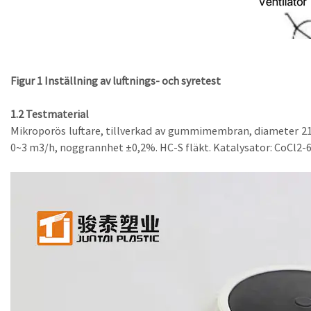
Figur 1 Inställning av luftnings- och syretest
1.2 Testmaterial
Mikroporös luftare, tillverkad av gummimembran, diameter 215
0~3 m3/h, noggrannhet ±0,2%. HC-S fläkt. Katalysator: CoCl2-6