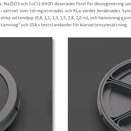
. Na2SO3 och CoCl2-6H2O doserades först för deoxygenering under
 i vattnet över tid registrerades och KLa-värdet beräknades. Syre
olika vattendjup (0,8, 1,1, 1,3, 1,5, 1,8, 2,0 m), och hänvisning gjor
stämning" och USA:s teststandarder för klarvattensyresättning.