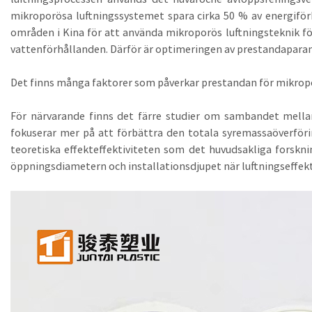
mikroporösa luftningssystemet spara cirka 50 % av energiförb
områden i Kina för att använda mikroporös luftningsteknik fö
vattenförhållanden. Därför är optimeringen av prestandaparame
Det finns många faktorer som påverkar prestandan för mikroporö
För närvarande finns det färre studier om sambandet mella
fokuserar mer på att förbättra den totala syremassaöverföri
teoretiska effekteffektiviteten som det huvudsakliga forskn
öppningsdiametern och installationsdjupet när luftningseffektiv