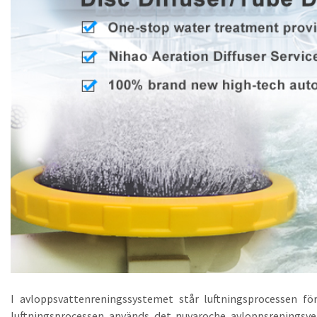
I avloppsvattenreningssystemet står luftningsprocessen för
luftningsprocessen används det nuvaroche avloppsreningsve